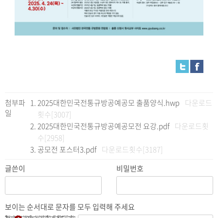
첨부파
2025대한민국전통규방공예공모 출품양식.hwp
다운로드
일
횟수[3007]
2025대한민국전통규방공예공모전 요강.pdf
다운로드횟
수[2958]
공모전 포스터3.pdf
다운로드횟수[3187]
글쓴이
비밀번호
보이는 순서대로 문자를 모두 입력해 주세요