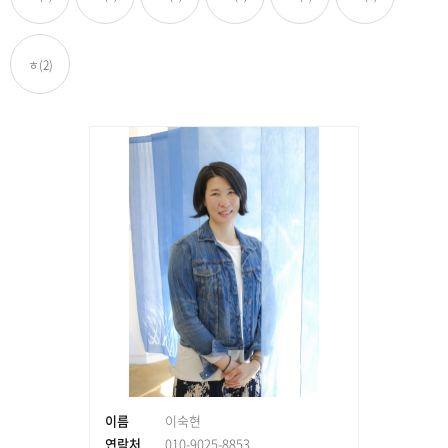
ㅎ
(2)
이름
이숙현
연락처
010-9025-8853