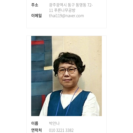
주소
광주광역시 동구 동명동 72-
11 푸른나무공방
이메일
thai119@naver.com
이름
박안나
연락처
010 3221 3382