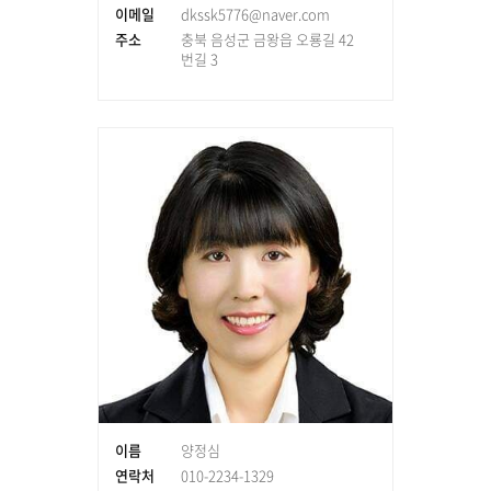
이메일
dkssk5776@naver.com
주소
충북 음성군 금왕읍 오룡길 42
번길 3
이름
양정심
연락처
010-2234-1329