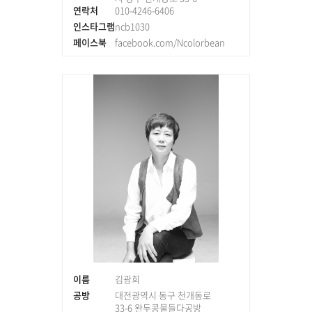
연락처
010-4246-6406
인스타그램
ncb1030
페이스북
facebook.com/Ncolorbean
이름
김광희
공방
대전광역시 동구 천개동로
33-6 완두콩물들다공방