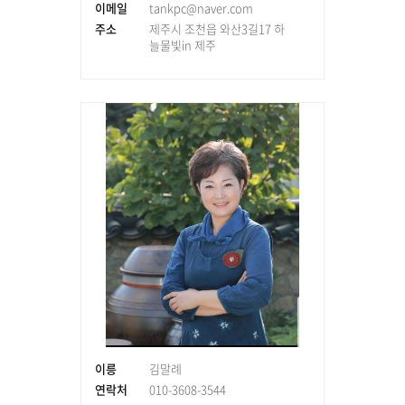
이메일
tankpc@naver.com
주소
제주시 조천읍 와산3길17 하
늘물빛in 제주
이릉
김말례
연락처
010-3608-3544