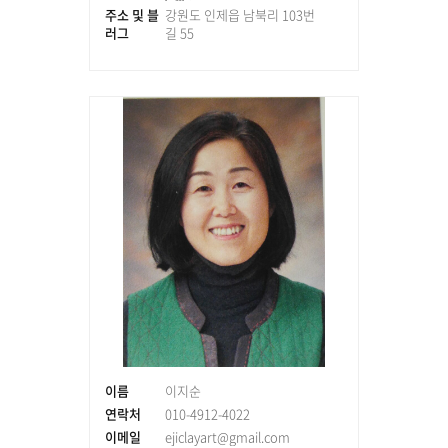
주소 및 블
강원도 인제읍 남북리 103번
러그
길 55
이름
이지순
연락처
010-4912-4022
이메일
ejiclayart@gmail.com