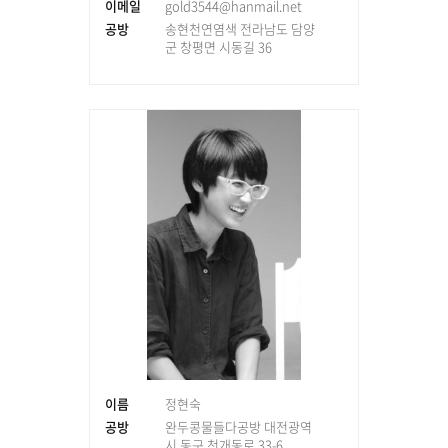
이메일
gold3544@hanmail.net
공방
송현천연염색 전라남도 담양
군 창평면 시동길 36
이름
정현숙
공방
완두콩물들다공방 대전광역
시 동구 천개동로 33-6