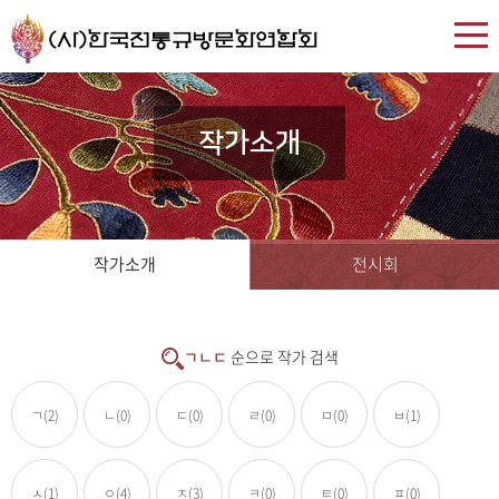
작가소개
작가소개
전시회
ㄱㄴㄷ
순으로 작가 검색
ㄱ
(2)
ㄴ
(0)
ㄷ
(0)
ㄹ
(0)
ㅁ
(0)
ㅂ
(1)
ㅅ
(1)
ㅇ
(4)
ㅈ
(3)
ㅋ
(0)
ㅌ
(0)
ㅍ
(0)