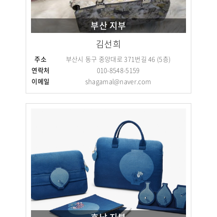
부산 지부
김선희
주소
부산시 동구 중앙대로 371번길 46 (5층)
연락처
010-8548-5159
이메일
shagamal@naver.com