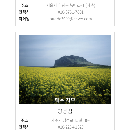
주소
서울시 은평구 녹번로61 (지층)
연락처
010-3751-7801
이메일
budda3000@naver.com
제주 지부
양정심
주소
제주시 삼성로 15길 18-2
연락처
010-2234-1329