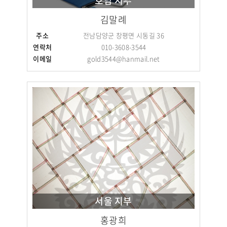
호남 지부
김말례
주소
전남담양군 창평면 시동길 36
연락처
010-3608-3544
이메일
gold3544@hanmail.net
서울 지부
홍광희